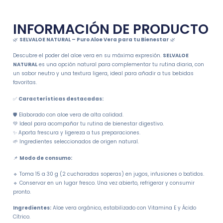
INFORMACIÓN DE PRODUCTO
🌿
SELVALOE NATURAL – Puro Aloe Vera para tu Bienestar
🌿
Descubre el poder del aloe vera en su máxima expresión.
SELVALOE
NATURAL
es una opción natural para complementar tu rutina diaria, con
un sabor neutro y una textura ligera, ideal para añadir a tus bebidas
favoritas.
✅
Características destacadas:
🛡️ Elaborado con aloe vera de alta calidad.
💚 Ideal para acompañar tu rutina de bienestar digestivo.
✨ Aporta frescura y ligereza a tus preparaciones.
🌱 Ingredientes seleccionados de origen natural.
📌
Modo de consumo:
🔹 Toma 15 a 30 g (2 cucharadas soperas) en jugos, infusiones o batidos.
🔹 Conservar en un lugar fresco. Una vez abierto, refrigerar y consumir
pronto.
Ingredientes:
Aloe vera orgánico, estabilizado con Vitamina E y Ácido
Cítrico.